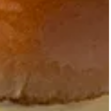
chicken burger selection
مطلوب
اختر 1
اختيارات الصوص:
اختر بحد أقصى 9
ميلت بار صوص
د.ك.‏ 0.500
رانش
د.ك.‏ 0.500
كوماندو صوص